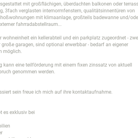
usgestattet mit großflächigen, überdachten balkonen oder terras
, 3fach verglasten internormfenstern, qualitätsinnentüren von
choßwohnungen mit klimaanlage, großteils badewanne und/ode
xterner fahrradabstellraum...
er wohneinheit ein kellerabteil und ein parkplatz zugeordnet - zwe
r große garagen, sind optional erwerbbar - bedarf an eigener
h möglich.
 kann eine teilförderung mit einem fixen zinssatz von aktuell
pruch genommen werden.
ressiert sein freue ich mich auf ihre kontaktaufnahme.
t es exklusiv bei
ilien
er