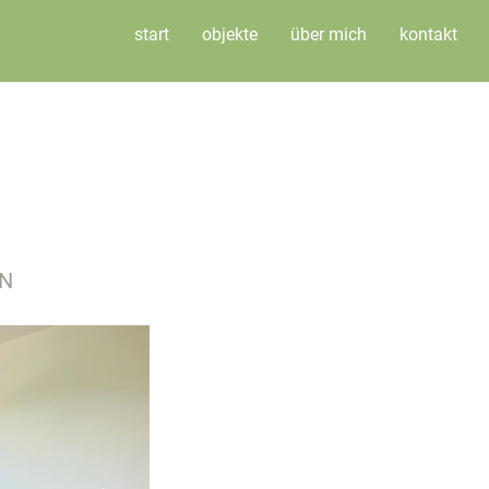
start
objekte
über mich
kontakt
ON