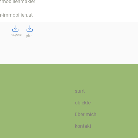
mmobilienmakler
-immobilien.at
expose
plan
start
objekte
über mich
kontakt