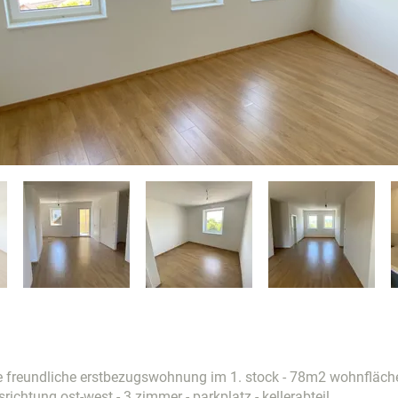
le freundliche erstbezugswohnung im 1. stock - 78m2 wohnfläch
ichtung ost-west - 3 zimmer - parkplatz - kellerabteil.