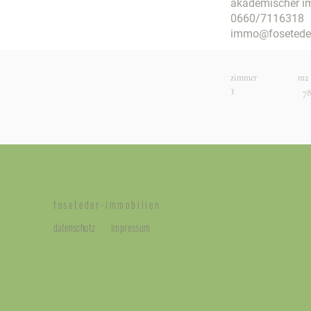
akademischer i
0660/7116318
immo@foseteder
zimmer
m2
3
78
foseteder-immobilien
datenschutz
impressum