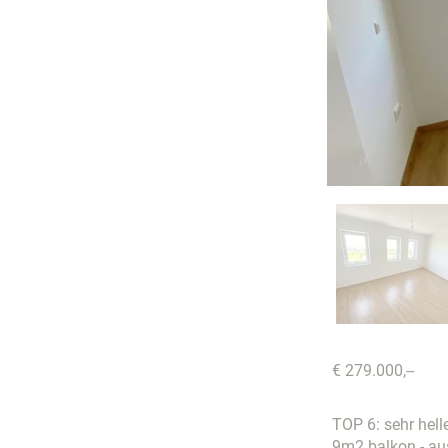
€ 279.000,--
TOP 6: sehr hel
9m2 balkon - ausr