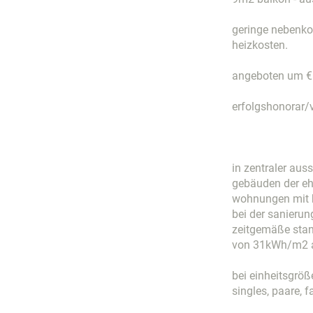
geringe nebenkos
heizkosten.
angeboten um € 
erfolgshonorar/
in zentraler auss
gebäuden der eh
wohnungen mit h
bei der sanieru
zeitgemäße stan
von 31kWh/m2 
bei einheitsgröß
singles, paare, 