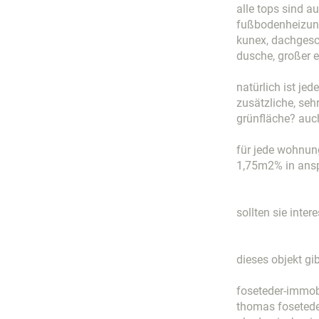
alle tops sind a
fußbodenheizung
kunex, dachges
dusche, großer e
natürlich ist jed
zusätzliche, seh
grünfläche? auc
für jede wohnung
1,75m2% in ans
sollten sie inte
dieses objekt gib
foseteder-immob
thomas foseted