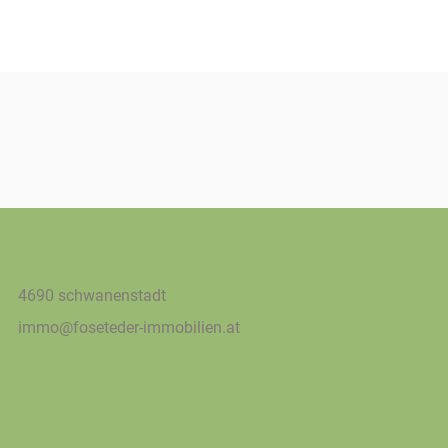
4690 schwanenstadt
immo@foseteder-immobilien.at