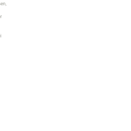
sen,
r
i