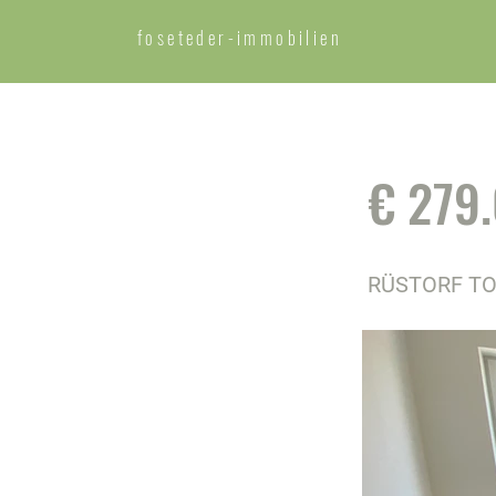
foseteder-
immobilien
€ 279.
RÜSTORF TO