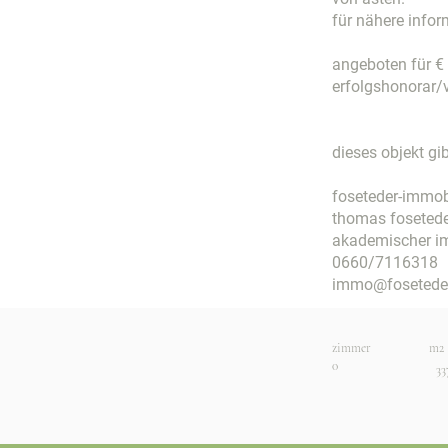
für nähere infor
angeboten für €
erfolgshonorar/
dieses objekt gib
foseteder-immob
thomas foseted
akademischer i
0660/7116318
immo@foseteder
zimmer
m2
0
33