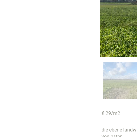
€ 29/m2
die ebene landwi
von asten.