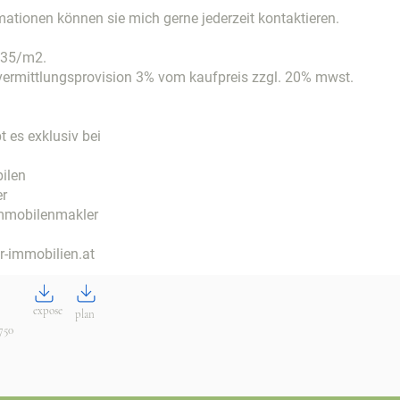
mationen können sie mich gerne jederzeit kontaktieren.
 35/m2.
vermittlungsprovision 3% vom kaufpreis zzgl. 20% mwst.
t es exklusiv bei
ilen
er
mmobilenmakler
-immobilien.at
expose
plan
750